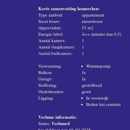
Korte samenvatting kenmerken:
Type aanbod:
appartement
Soort bouw:
nieuwbouw
Oppervlakte:
53 m2
Energie label:
A++ (minder dan 0,5)
Aantal kamers:
1
Aantal slaapkamers:
1
Aantal badkamers:
1
Verwarming:
Warmtepomp
Balkon:
Ja
Garage:
Ja
Stoffering:
gestoffeerd
Onderhouden:
goed
Ligging:
In woonwijk
Buiten het centrum
Verhuur informatie:
Verhuurd
Status:
beschikbaar per: 01-03-2025